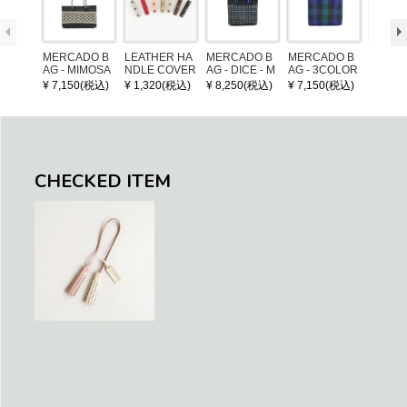
MERCADO B
LEATHER HA
MERCADO B
MERCADO B
MERCA
AG - MIMOSA
NDLE COVER
AG - DICE - M
AG - 3COLOR
AG - DI
- Black / Crea
OSAIC - Black
S CHECK - Bl
OSAIC 
¥ 7,150(税込)
¥ 1,320(税込)
¥ 8,250(税込)
¥ 7,150(税込)
¥ 8,25
m (SHORT X
/ Cream / Meta
ack / Dark Gre
er / Nav
S)
llic Blue
en / Navy (XS)
CHECKED ITEM