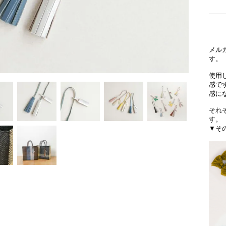
メル
す。
使用
感で
感に
それ
す。
▼そ