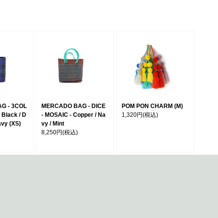
G - 3COL
MERCADO BAG - DICE
POM PON CHARM (M)
Black / D
- MOSAIC - Copper / Na
1,320円
(税込)
avy (XS)
vy / Mint
8,250円
(税込)