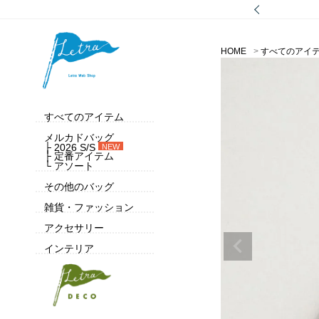
HOME
すべてのアイ
すべてのアイテム
メルカドバッグ
├ 2026 S/S
NEW
├ 定番アイテム
└ アソート
その他のバッグ
雑貨・ファッション
アクセサリー
インテリア