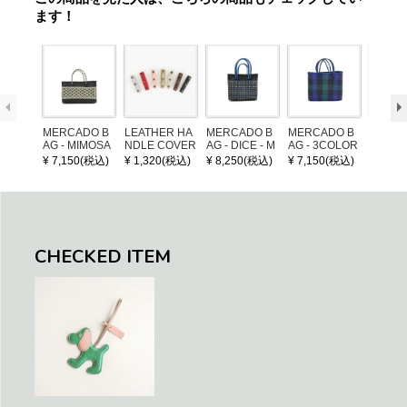
ます！
MERCADO B
LEATHER HA
MERCADO B
MERCADO B
MERCA
AG - MIMOSA
NDLE COVER
AG - DICE - M
AG - 3COLOR
AG - DI
- Black / Crea
OSAIC - Black
S CHECK - Bl
OSAIC 
¥ 7,150(税込)
¥ 1,320(税込)
¥ 8,250(税込)
¥ 7,150(税込)
¥ 8,25
m (SHORT X
/ Cream / Meta
ack / Dark Gre
er / Nav
S)
llic Blue
en / Navy (XS)
CHECKED ITEM