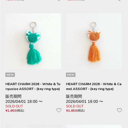
NEW
NEW
HEART CHARM 2026 - White & Tu
HEART CHARM 2026 - White & Ca
rquoise ASSORT - (key ring type)
mel ASSORT - (key ring type)
販売期間
販売期間
2026/04/01 18:00
〜
2026/04/01 18:00
〜
SOLD OUT
SOLD OUT
¥
1,650
¥
1,650
税込
税込