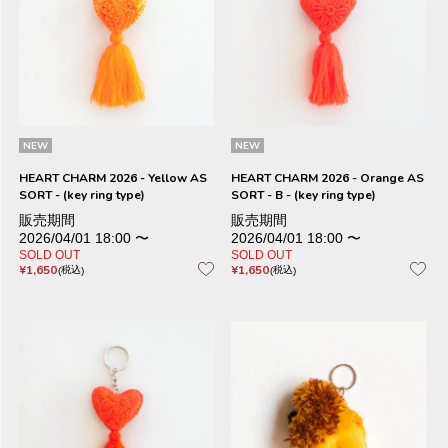
NEW
NEW
HEART CHARM 2026 - Yellow AS
HEART CHARM 2026 - Orange AS
SORT - (key ring type)
SORT - B - (key ring type)
販売期間
販売期間
2026/04/01 18:00
〜
2026/04/01 18:00
〜
SOLD OUT
SOLD OUT
¥
1,650
¥
1,650
税込
税込