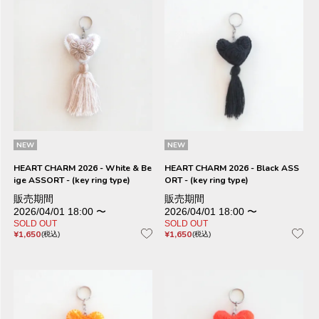
NEW
NEW
HEART CHARM 2026 - White & Be
HEART CHARM 2026 - Black ASS
ige ASSORT - (key ring type)
ORT - (key ring type)
販売期間
販売期間
2026/04/01 18:00
〜
2026/04/01 18:00
〜
SOLD OUT
SOLD OUT
¥
1,650
¥
1,650
税込
税込