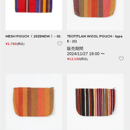
MESH POUCH〈 2025NEW 〉- 01
TEOTITLAN WOOL POUCH - type
E - (C)
¥
1,760
税込
販売期間
2024/11/27 18:00
〜
¥
12,100
税込