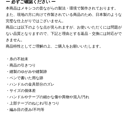
ー 必ずご確認ください ー
本商品はメキシコの昔ながらの製法・環境で製作されております。
また、現地の方に向けて作製されている商品のため、日本製のような
完璧な仕上がりではございません。
商品には以下のような点が見られますが、お使いいただくには問題が
ない品質となりますので、下記と理由とする返品・交換には対応がで
きません。
商品特性としてご理解の上、ご購入をお願いいたします。
・糸の不始末
・商品の引きつり
・縫製のゆがみや縫製跡
・ペンで書いた用な跡
・ハンドルの金具部分のズレ
・サイズの個体差
・ハンドルやテープの細かな傷や異物や混入/汚れ
・上部テープのねじれ/引きつり
・編み目の歪み/不均等