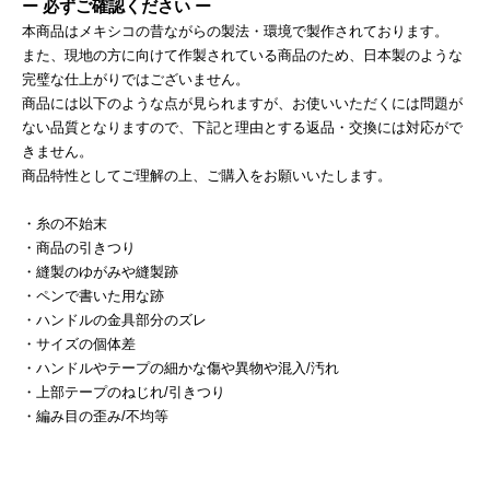
ー 必ずご確認ください ー
本商品はメキシコの昔ながらの製法・環境で製作されております。
また、現地の方に向けて作製されている商品のため、日本製のような
完璧な仕上がりではございません。
商品には以下のような点が見られますが、お使いいただくには問題が
ない品質となりますので、下記と理由とする返品・交換には対応がで
きません。
商品特性としてご理解の上、ご購入をお願いいたします。
・糸の不始末
・商品の引きつり
・縫製のゆがみや縫製跡
・ペンで書いた用な跡
・ハンドルの金具部分のズレ
・サイズの個体差
・ハンドルやテープの細かな傷や異物や混入/汚れ
・上部テープのねじれ/引きつり
・編み目の歪み/不均等