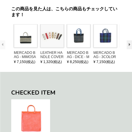
この商品を見た人は、こちらの商品もチェックしてい
ます！
MERCADO B
LEATHER HA
MERCADO B
MERCADO B
MERCA
AG - MIMOSA
NDLE COVER
AG - DICE - M
AG - 3COLOR
AG - DI
- Black / Crea
OSAIC - Black
S CHECK - Bl
OSAIC 
¥ 7,150(税込)
¥ 1,320(税込)
¥ 8,250(税込)
¥ 7,150(税込)
¥ 8,25
m (SHORT X
/ Cream / Meta
ack / Dark Gre
er / Nav
S)
llic Blue
en / Navy (XS)
CHECKED ITEM