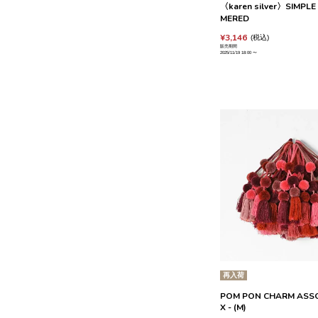
〈karen silver〉SIMPLE
MERED
¥
3,146
税込
販売期間
2025/11/19 18:00
〜
再入荷
POM PON CHARM ASSOR
X - (M)