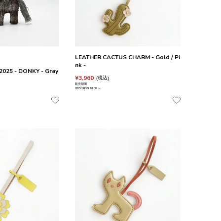
LEATHER CACTUS CHARM - Gold / Pi
nk -
025 - DONKY - Gray
¥
3,960
税込
販売期間
2025/08/29 18:00
〜