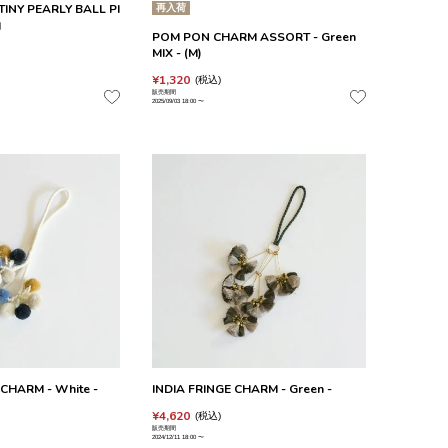
TINY PEARLY BALL PI
再入荷
H
POM PON CHARM ASSORT - Green
MIX - (M)
¥
1,320
税込
販売期間
2025/09/03 18:00
〜
CHARM - White -
INDIA FRINGE CHARM - Green -
¥
4,620
税込
販売期間
2024/12/11 18:00
〜