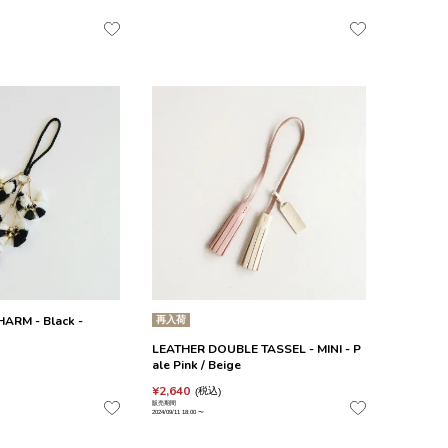
HARM - Black -
再入荷
LEATHER DOUBLE TASSEL - MINI - P
ale Pink / Beige
¥
2,640
税込
販売期間
2024/09/11 18:00
〜