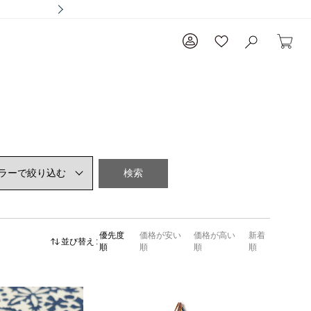
検索
優先度
価格が安い
価格が高い
新着
並び替え
順
順
順
順