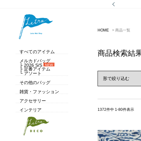
HOME
商品一覧
商品検索結
すべてのアイテム
メルカドバッグ
├ 2026 S/S
NEW
├ 定番アイテム
└ アソート
その他のバッグ
雑貨・ファッション
アクセサリー
1372
件中
1
-
80
件表示
インテリア