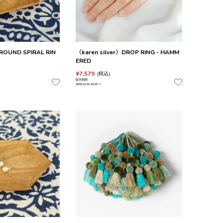
〉ROUND SPIRAL RIN
〈karen silver〉DROP RING - HAMM
ERED
¥
7,579
税込
販売期間
2025/11/19 18:00
〜