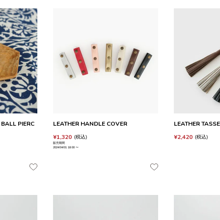
 BALL PIERC
LEATHER HANDLE COVER
LEATHER TASS
¥
1,320
¥
2,420
税込
税込
販売期間
2024/04/01 18:00
〜