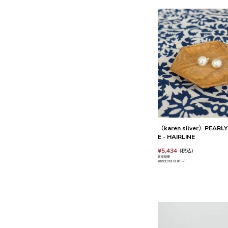
〈karen silver〉PEARLY
E - HAIRLINE
¥
5,434
税込
販売期間
2025/11/19 18:00
〜