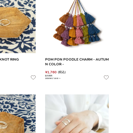
〉KNOT RING
POM PON POODLE CHARM - AUTUM
N COLOR -
¥
1,760
税込
販売期間
2025/09/17 18:00
〜