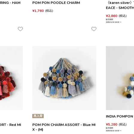
 RING - HAM
POM PON POODLE CHARM
〈karen silver〉
EACE - SMOOT
¥
1,760
税込
¥
2,860
税込
販売期間
2025/11/19 18:00
〜
再入荷
INDIA POMPON 
¥
5,280
T - Red MI
POM PON CHARM ASSORT - Blue MI
税込
販売期間
X - (M)
2025/03/19 18:00
〜