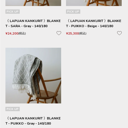
PICK UP
PICK UP
〈 LAPUAN KANKURIT 〉BLANKE
〈 LAPUAN KANKURIT 〉BLANKE
T - SARA - Gray - 140/180
T - PUIKKO - Beige - 140/180
¥
24,200
¥
25,300
税込
税込
PICK UP
〈 LAPUAN KANKURIT 〉BLANKE
T - PUIKKO - Gray - 140/180