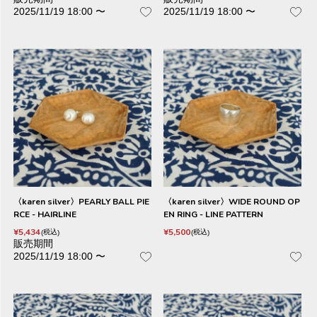
2025/11/19 18:00
〜
2025/11/19 18:00
〜
〈karen silver〉PEARLY BALL PIE
〈karen silver〉WIDE ROUND OP
RCE - HAIRLINE
EN RING - LINE PATTERN
¥
5,434
¥
5,500
税込
税込
販売期間
2025/11/19 18:00
〜