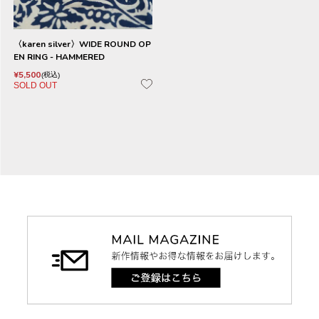
〈karen silver〉WIDE ROUND OP
EN RING - HAMMERED
¥
5,500
税込
SOLD OUT