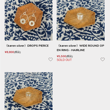
〈karen silver〉DROPS PIERCE
〈karen silver〉WIDE ROUND OP
EN RING - HAIRLINE
¥
8,800
税込
¥
5,500
税込
SOLD OUT