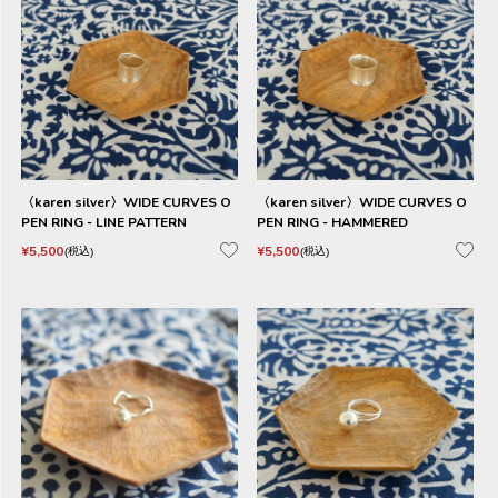
〈karen silver〉WIDE CURVES O
〈karen silver〉WIDE CURVES O
PEN RING - LINE PATTERN
PEN RING - HAMMERED
¥
5,500
¥
5,500
税込
税込