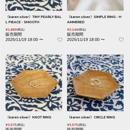
〈karen silver〉TINY PEARLY BAL
〈karen silver〉SIMPLE RING - H
L PIEACE - SMOOTH
AMMERED
¥
2,860
¥
3,146
税込
税込
販売期間
販売期間
2025/11/19 18:00
〜
2025/11/19 18:00
〜
〈karen silver〉KNOT RING
〈karen silver〉CIRCLE RING
¥
3,575
¥
3,575
税込
税込
販売期間
販売期間