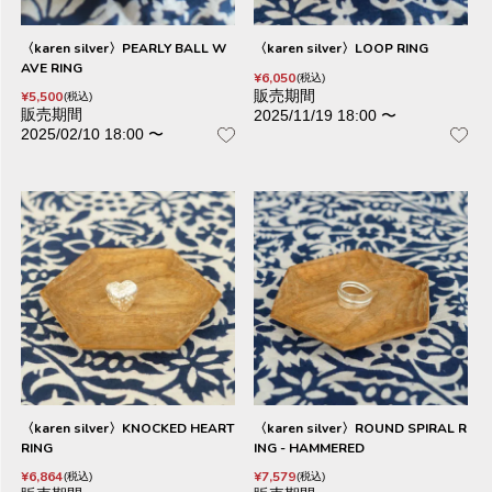
〈karen silver〉PEARLY BALL W
〈karen silver〉LOOP RING
AVE RING
¥
6,050
税込
販売期間
¥
5,500
税込
販売期間
2025/11/19 18:00
〜
2025/02/10 18:00
〜
〈karen silver〉KNOCKED HEART
〈karen silver〉ROUND SPIRAL R
RING
ING - HAMMERED
¥
6,864
¥
7,579
税込
税込