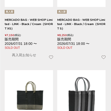
再入荷
再入荷
MERCADO BAG - WEB SHOP Limi
MERCADO BAG - WEB SHOP Limi
ted - LINK - Black / Cream（SHOR
ted - LINK - Black / Cream（SHOR
T XS）
T S）
¥
7,150
¥
8,250
税込
税込
販売期間
販売期間
2026/07/31 18:00
〜
2026/07/31 18:00
〜
SOLD OUT
SOLD OUT
再入荷お知らせ