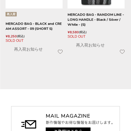
再入荷
MERCADO BAG - RANDOM LINE -
LONG HANDLE - Black / Silver /
MERCADO BAG - BLACK and CRE
White - (S)
AM ASSORT - 09 (SHORT S)
¥
8,580
税込
¥
8,250
SOLD OUT
税込
SOLD OUT
再入荷お知らせ
再入荷お知らせ