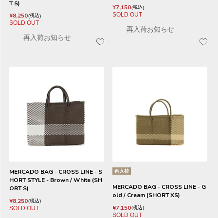
T S)
¥
7,150
税込
SOLD OUT
¥
8,250
税込
SOLD OUT
再入荷お知らせ
再入荷お知らせ
MERCADO BAG - CROSS LINE - S
再入荷
HORT STYLE - Brown / White (SH
MERCADO BAG - CROSS LINE - G
ORT S)
old / Cream (SHORT XS)
¥
8,250
税込
¥
7,150
SOLD OUT
税込
SOLD OUT