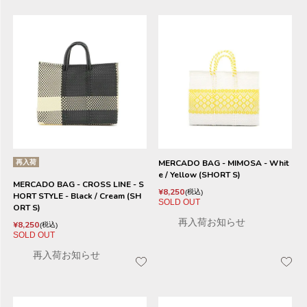
再入荷
MERCADO BAG - MIMOSA - Whit
e / Yellow (SHORT S)
MERCADO BAG - CROSS LINE - S
¥
8,250
税込
HORT STYLE - Black / Cream (SH
SOLD OUT
ORT S)
再入荷お知らせ
¥
8,250
税込
SOLD OUT
再入荷お知らせ