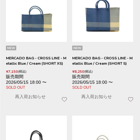
NEW
NEW
MERCADO BAG - CROSS LINE - M
MERCADO BAG - CROSS LINE - M
etallic Blue / Cream (SHORT XS)
etallic Blue / Cream (SHORT S)
¥
7,150
¥
8,250
税込
税込
販売期間
販売期間
2026/05/15 18:00
〜
2026/05/15 18:00
〜
SOLD OUT
SOLD OUT
再入荷お知らせ
再入荷お知らせ