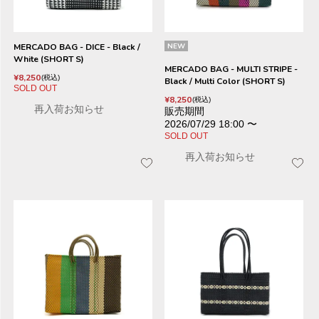
MERCADO BAG - DICE - Black /
NEW
White (SHORT S)
MERCADO BAG - MULTI STRIPE -
¥
8,250
税込
Black / Multi Color (SHORT S)
SOLD OUT
¥
8,250
税込
再入荷お知らせ
販売期間
2026/07/29 18:00
〜
SOLD OUT
再入荷お知らせ