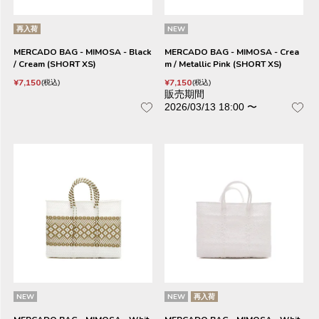
再入荷
NEW
MERCADO BAG - MIMOSA - Black
MERCADO BAG - MIMOSA - Crea
/ Cream (SHORT XS)
m / Metallic Pink (SHORT XS)
¥
7,150
¥
7,150
税込
税込
販売期間
2026/03/13 18:00
〜
NEW
NEW
再入荷