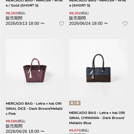
MERCADO BAG - MIMOSA - Whit
MERCADO BAG - MIMOSA - Whit
e / Gold (SHORT S)
e (SHORT S)
¥
8,250
¥
8,250
税込
税込
販売期間
販売期間
2026/03/13 18:00
〜
2026/06/24 18:00
〜
MERCADO BAG - Letra × hal ORI
再入荷
GINAL DICE - Dark Brown/Metalli
MERCADO BAG - Letra × hal ORI
c Pink
GINAL CHIWAWA - Dark Brown/
¥
8,580
税込
Metallic Blue
販売期間
¥
9,570
税込
2026/06/26 18:00
〜