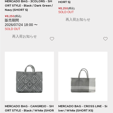
MERCADO BAG - 3COLORS - SH
HORT S)
ORT STYLE - Black / Dark Green /
¥
8,250
税込
Navy (SHORT S)
SOLD OUT
¥
8,250
税込
再入荷お知らせ
販売期間
2026/07/24 18:00
〜
SOLD OUT
再入荷お知らせ
MERCADO BAG - CANGREJO - SH
MERCADO BAG - CROSS LINE - Si
ORT STYLE - Black / White (SHOR
lver / White (SHORT XS)